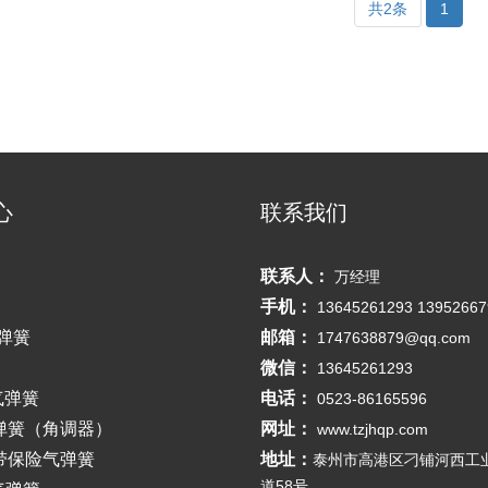
共2条
1
心
联系我们
联系人：
万经理
手机：
13645261293 13952667
弹簧
邮箱：
1747638879@qq.com
微信：
13645261293
气弹簧
电话：
0523-86165596
弹簧（角调器）
网址：
www.tzjhqp.com
带保险气弹簧
地址：
泰州市高港区刁铺河西工
道58号