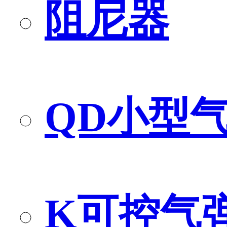
阻尼器
QD小型
K可控气