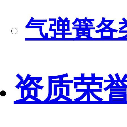
气弹簧各
资质荣