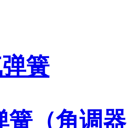
气弹簧
弹簧（角调器