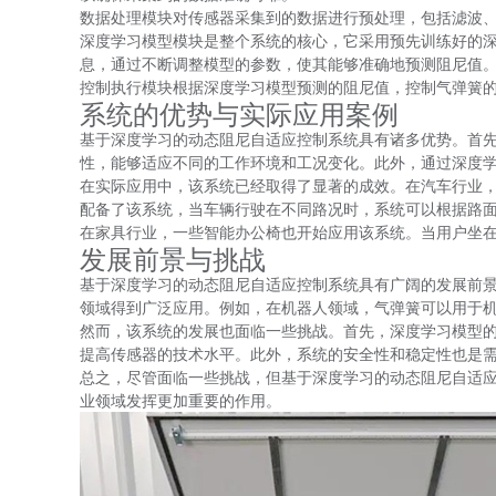
数据处理模块对传感器采集到的数据进行预处理，包括滤波
深度学习模型模块是整个系统的核心，它采用预先训练好的
息，通过不断调整模型的参数，使其能够准确地预测阻尼值
控制执行模块根据深度学习模型预测的阻尼值，控制气弹簧
系统的优势与实际应用案例
基于深度学习的动态阻尼自适应控制系统具有诸多优势。首
性，能够适应不同的工作环境和工况变化。此外，通过深度
在实际应用中，该系统已经取得了显著的成效。在汽车行业
配备了该系统，当车辆行驶在不同路况时，系统可以根据路
在家具行业，一些智能办公椅也开始应用该系统。当用户坐
发展前景与挑战
基于深度学习的动态阻尼自适应控制系统具有广阔的发展前景
领域得到广泛应用。例如，在机器人领域，气弹簧可以用于
然而，该系统的发展也面临一些挑战。首先，深度学习模型
提高传感器的技术水平。此外，系统的安全性和稳定性也是
总之，尽管面临一些挑战，但基于深度学习的动态阻尼自适
业领域发挥更加重要的作用。