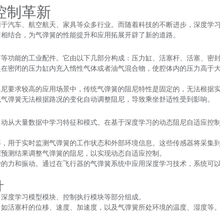
控制革新
用于汽车、航空航天、家具等众多行业。而随着科技的不断进步，深度学
簧相结合，为气弹簧的性能提升和应用拓展开辟了新的道路。
节等功能的工业配件。它由以下几部分构成：压力缸、活塞杆、活塞、密
是在密闭的压力缸内充入惰性气体或者油气混合物，使腔体内的压力高于
阻尼要求较高的应用场景中，传统气弹簧的阻尼特性是固定的，无法根据
统气弹簧无法根据路况的变化自动调整阻尼，导致乘坐舒适性受到影响。
自动从大量数据中学习特征和模式。在基于深度学习的动态阻尼自适应控
等，用于实时监测气弹簧的工作状态和外部环境信息。这些传感器将采集
据预测结果调整气弹簧的阻尼，以实现动态自适应控制。
杂的力和振动。通过在飞行器的气弹簧系统中应用深度学习技术，系统可
计
、深度学习模型模块、控制执行模块等部分组成。
，如活塞杆的位移、速度、加速度，以及气弹簧所处环境的温度、湿度等