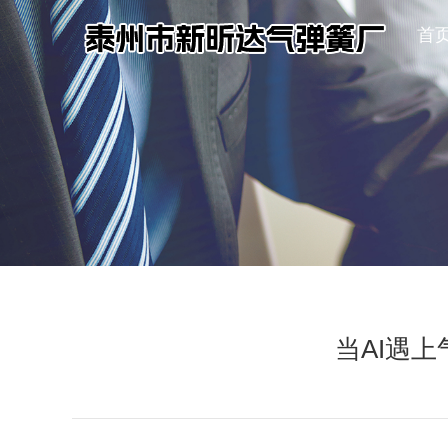
首
首
当AI遇