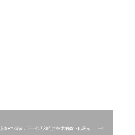
流体+气弹簧：下一代无阀可控技术的商业化曙光‌