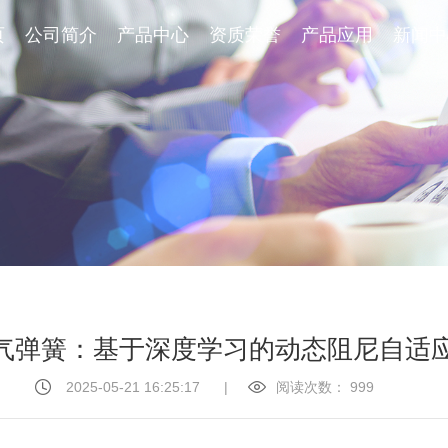
页
页
公司简介
公司简介
产品中心
产品中心
资质荣誉
资质荣誉
产品应用
产品应用
新闻中
新闻中
上气弹簧：基于深度学习的动态阻尼自适应
2025-05-21 16:25:17
|
阅读次数：
999