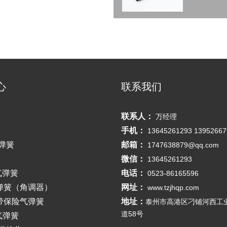
心
联系我们
联系人：
万经理
手机：
13645261293 13952667
弹簧
邮箱：
1747638879@qq.com
微信：
13645261293
气弹簧
电话：
0523-86165596
弹簧（角调器）
网址：
www.tzjhqp.com
带保险气弹簧
地址：
泰州市高港区刁铺河西工
道58号
气弹簧