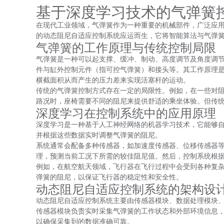
基于深度学习技术的气弹簧
在现代工业领域，气弹簧作为一种重要的机械部件，广泛应
的动态阻尼自适应控制系统应运而生，它将智能算法与气弹
气弹簧的工作原理与传统控制局限
气弹簧是一种可以起支撑、缓冲、制动、高度调节及角度调
件与缸外控制元件（指可控气弹簧）和接头等。其工作原理
横截面积从而产生的压力差来实现活塞杆的运动。
传统的气弹簧控制方式存在一定的局限性。例如，在一些对
路况时，座椅需要不同的阻尼来提供舒适的乘坐体验。但传
深度学习在控制系统中的应用原理
深度学习是一种基于人工神经网络的机器学习技术，它能够
并根据这些数据实时调整气弹簧的阻尼。
系统通常会配备多种传感器，如加速度传感器、位移传感器
理，预测当前工况下所需的较佳阻尼值。然后，控制系统根
例如，在航空航天领域，飞行器在飞行过程中会受到各种复
弹簧的阻尼，以保证飞行器的稳定性和安全性。
动态阻尼自适应控制系统的架构设
动态阻尼自适应控制系统主要由传感器模块、数据处理模块
传感器模块负责实时采集气弹簧的工作状态和外部环境信息
以确保采集到的数据准确可靠。